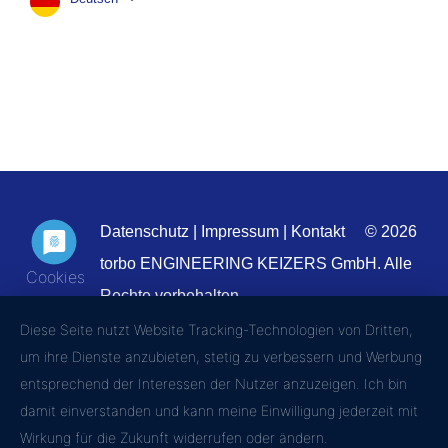
Datenschutz
|
Impressum
|
Kontakt
© 2026
torbo ENGINEERING KEIZERS GmbH. Alle
Rechte vorbehalten.
Diese Seite nutzt Website Tracking-Technologien von Dritten,
um ihre Dienste anzubieten, stetig zu verbessern und Werbung
entsprechend der Interessen der Nutzer anzuzeigen. Ich bin
damit einverstanden und kann meine Einwilligung jederzeit mit
Wirkung für die Zukunft widerrufen oder ändern.