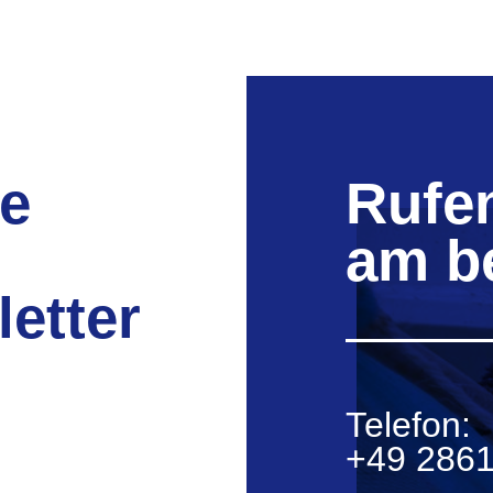
ie
Rufen
am b
etter
Telefon:
+49 2861