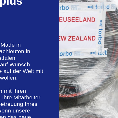
 plus
e Made in
achleuten in
tfalen
r auf Wunsch
 auf der Welt mit
wollen.
 mit Ihren
 Ihre Mitarbeiter
Betreuung Ihres
 Wenn unsere
nen das neue