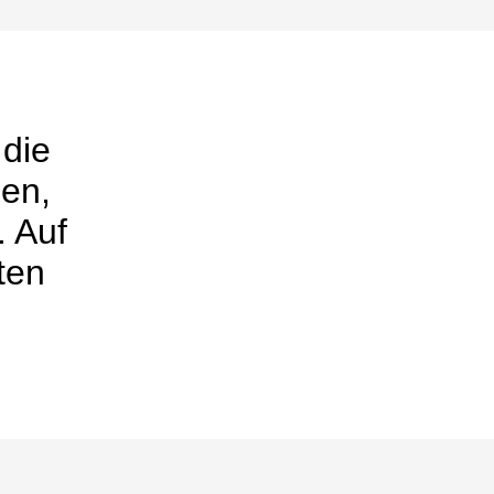
 die
den,
. Auf
ten