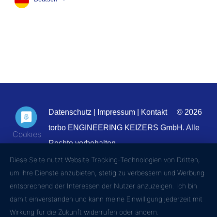
Datenschutz
|
Impressum
|
Kontakt
© 2026
torbo ENGINEERING KEIZERS GmbH. Alle
Rechte vorbehalten.
Diese Seite nutzt Website Tracking-Technologien von Dritten,
um ihre Dienste anzubieten, stetig zu verbessern und Werbung
entsprechend der Interessen der Nutzer anzuzeigen. Ich bin
damit einverstanden und kann meine Einwilligung jederzeit mit
Wirkung für die Zukunft widerrufen oder ändern.